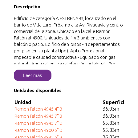
Descripción
Edificio de categoría A ESTRENAR!!, localizado en el
barrio de Villa Luro. Próximo a la Av. Rivadavia y centro
comercial de la zona. Ubicado en la calle Ramón
Falcón al 4900. Unidades de 1 y 3 ambientes con
balcón o patio. Edificio de 9 pisos - 4 departamentos
por piso (en su planta tipo). Apto Profesional.
Impecable calidad constructiva - Equipado con gas
natural - Agua caliente y calefacción individual - Pre-
Instalación para aires acondicionados. Cocheras
Leer más
opcionales disponibles en planta baja. OPORTUNIDAD
DE INVERSION! PAGO DE CONTADO! C.U.C.I.C.B.A. -
Matricula Nº 597 - Nota importante: Toda la
Unidades disponibles
información y medidas provistas son aproximadas,
Unidad
Superficie
deberán ratificarse con la documentación pertinente y
36.03m
no compromete contractualmente a nuestra empresa.
Ramon Falcon 4945 4° B
Los gastos (expensas, ABL) expresados refieren a la
36.03m
Ramon Falcón 4945 7° B
última información recabada y deberán confirmarse.
55.83m
Ramon Falcon 4945 7° D
Fotografías no vinculantes ni contractuales.
55.83m
Ramon Falcon 4900 5° D
36.03m
Ramon Falcón 4945 6° B