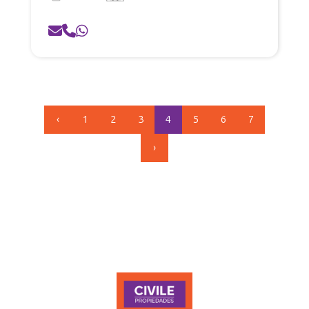
‹
1
2
3
4
5
6
7
›