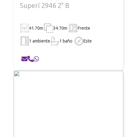
Superí 2946 2° B
41.70m
34.70m
Frente
1 ambiente
1 baño
Este