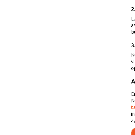
2
L
a
b
3
N
v
o
A
E
N
t
i
a