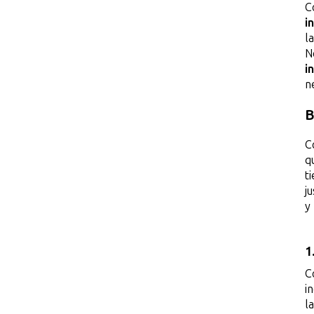
C
i
l
N
i
n
B
C
q
t
j
y
1
C
i
l