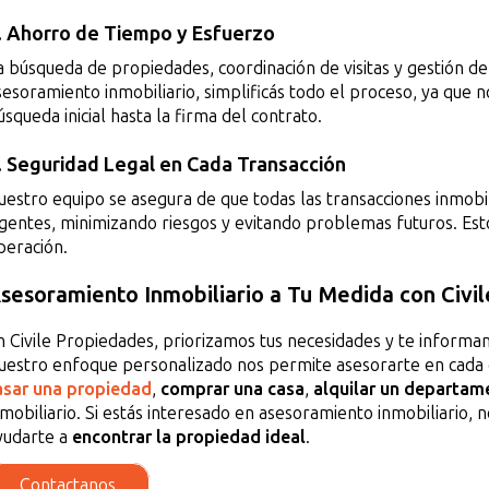
. Ahorro de Tiempo y Esfuerzo
a búsqueda de propiedades, coordinación de visitas y gestión d
sesoramiento inmobiliario, simplificás todo el proceso, ya que 
úsqueda inicial hasta la firma del contrato.
. Seguridad Legal en Cada Transacción
uestro equipo se asegura de que todas las transacciones inmobi
igentes, minimizando riesgos y evitando problemas futuros. Esto
peración.
sesoramiento Inmobiliario a Tu Medida con Civi
n Civile Propiedades, priorizamos tus necesidades y te informa
uestro enfoque personalizado nos permite asesorarte en cada 
asar una propiedad
,
comprar una casa
,
alquilar un departam
nmobiliario. Si estás interesado en asesoramiento inmobiliario,
yudarte a
encontrar la propiedad ideal
.
Contactanos