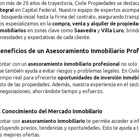
on más de 20 años de trayectoria, Civile Propiedades se destac
ntegral
en Capital Federal. Nuestro equipo de expertos acompañ
a búsqueda inicial hasta la firma del contrato, asegurando tran
os especializamos en la
compra, venta y alquiler de propied
nmobiliarios
en zonas clave como
Saavedra
y
Villa Luro
, brin
ecesidades y expectativas de cada cliente.
eneficios de un Asesoramiento Inmobiliario Prof
ontar con un
asesoramiento inmobiliario profesional
no solo 
ue también ayuda a evitar riesgos y problemas legales. En Civ
iempo real para ofrecerte
oportunidades de inversión inmobil
usto de las propiedades. Además, nuestra experiencia en el secto
 negociaciones, ahorrándote tiempo y esfuerzo.
. Conocimiento del Mercado Inmobiliario
ontar con
asesoramiento inmobiliario
te permite acceder a in
ncluyendo precios, tendencias y oportunidades. Esto te ayuda a
as mejores ofertas.