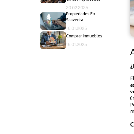
20.02.2025
Propiedades En
Saavedra
16.01.2025
Comprar Inmuebles
16.01.2025
¿
E
a
v
ú
P
m
C