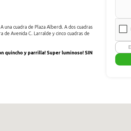
!
A una cuadra de Plaza Alberdi. A dos cuadras
 de Avenida C. Larralde y cinco cuadras de
E
n quincho y parrilla! Super luminoso! SIN
r bicicletas.
n. Amplio living comedor, con salida al balcón
 y pisos parquet en muy buen estado.
rente, con baño en suite. Amplios placards
afrente, placard y ventana.
pisos parquet en muy buen estado.
 Gas natural Agua caliente por termotanque.
o para escritorio. Toilette.
rdado. Salida a la terraza de 76 m2.