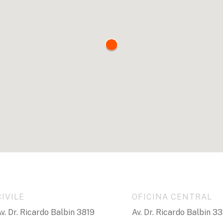
/ Superficie cubierta total: 109.07 m2 /
e cubierta PA: 87.24 m2 / Superficie
7.54m2
icie semi: 0.44 m2 / Superficie descubierta:
ida.
ortante: Toda la información y medidas
rse con la documentación pertinente y no
presa. Los gastos (expensas, ABL)
n recabada y deberán confirmarse.
CIVILE
OFICINA CENTRAL
v. Dr. Ricardo Balbin 3819
Av. Dr. Ricardo Balbin 3