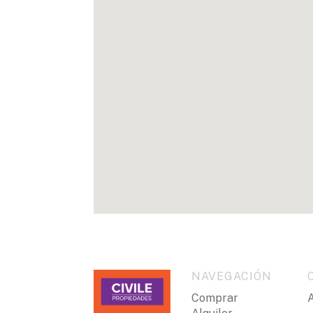
Según escritura: Superficie total: 203.39 m2 
Superficie descubierta total: 94.32 m2
Superficie PB cubierta: 13.87 m2 / Superfici
descubierta: 10.27 m2 / Superficie balcón: 
Superficie cubierta azotea: 7.96 m2 / Superf
76.07 m2.
NO APTO para personas con movilidad reduc
C.U.C.I.C.B.A. - Matricula Nº 597 - Nota imp
provistas son aproximadas, deberán ratifica
compromete contractualmente a nuestra em
expresados refieren a la última informació
Fotografías no vinculantes ni contractuales.
NAVEGACIÓN
Comprar
A