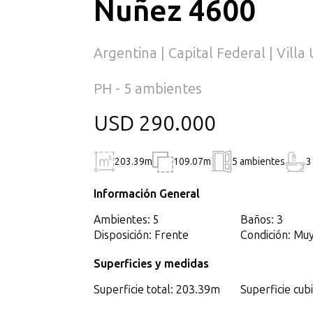
Nuñez 4600
Argentina | Capital Federal | Villa
PH - 5 ambientes
USD 290.000
203.39m
109.07m
5 ambientes
3
Información General
Ambientes: 5
Baños: 3
Disposición: Frente
Condición: Mu
Superficies y medidas
Superficie total: 203.39m
Superficie cub