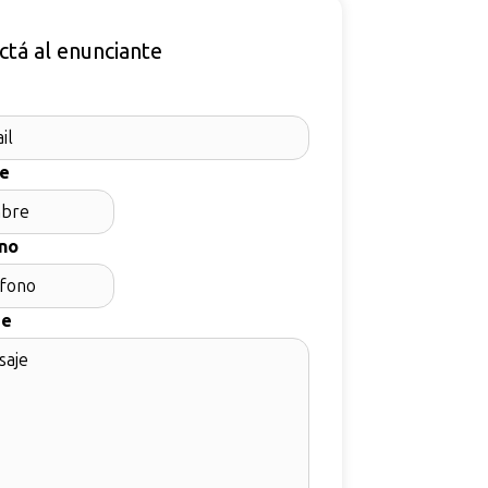
ctá al enunciante
e
no
je