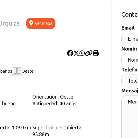
Conta
 Urquiza
Ver mapa
Email
Nombr
Telefo
 baños
Oeste
Mensa
Orientación: Oeste
y bueno
Antigüedad: 40 años
ierta: 109.07m
Superficie descubierta:
93.88m