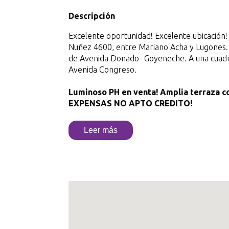
Descripción
Excelente oportunidad! Excelente ubicación
Nuñez 4600, entre Mariano Acha y Lugones. 
de Avenida Donado- Goyeneche. A una cuadra
Avenida Congreso.
Luminoso PH en venta!
Amplia terraza co
EXPENSAS NO APTO CREDITO!
Ingreso con espacio estilo baulera o para deja
Leer más
Primer piso por escalera. Hall de distribució
al frente. Tiro balanceado. Pisos cerámicos
Dormitorio principal con pisos parquet, al f
con interiores. Segundo dormitorio al contr
Tercer dormitorio con placard y ventana , 
Baño con ducha. Cocina con comedor diario.
Lavadero. Escalera al quincho familiar. Espaci
Parrilla tradicional. Espacio de lavado y gua
2 unidades en el lote